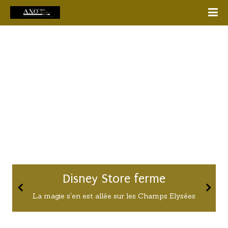
Gucci Sacs à main
La combinaison Adidas x Gucci est juste le
MUST de toute cette collection de sac à épaule
!