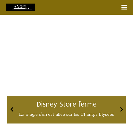
Gucci Sacs à main
La combinaison Adidas x Gucci est juste le
MUST de toute cette collection de sac à épaule
!